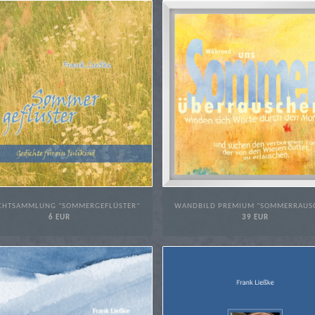
CHTSAMMLUNG "SOMMERGEFLÜSTER"
WANDBILD PREMIUM "SOMMERRAUS
6 EUR
39 EUR