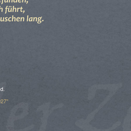
nd.
027"