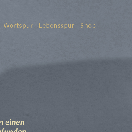
Wortspur
Lebensspur
Shop